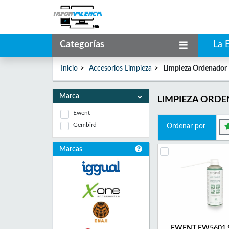
Categorías
La 
Inicio
Accesorios Limpieza
Limpieza Ordenador
Marca
LIMPIEZA ORD
Ewent
Gembird
Ordenar por
Marcas
EWENT EW5601 Sp