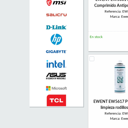
Comprimido Antip
Referencia: E
Marca: Ewe
En stock
EWENT EW5617 Pul
limpieza rodillo
Referencia: E
Marca: Ewe