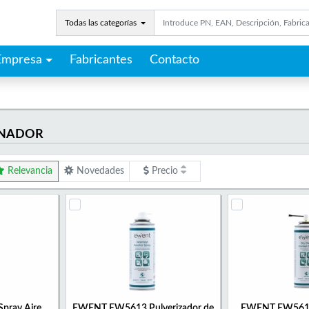
Todas las categorías
Empresa
Fabricantes
Contacto
ENADOR
Relevancia
Novedades
Precio
ray Aire
EWENT EW5613 Pulverizador de
EWENT EW5614 