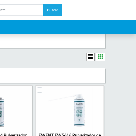
Buscar
Pulverizador
EWENT EW5616 Pulverizador de