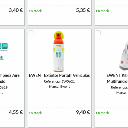
3,40 €
5,35 €
En stock
En stock
pieza Aire
EWENT Extintor Portatil Vehiculos
EWENT Kit d
ado
Referencia: EW5621
Multifuncio
Marca: Ewent
W5619
Referenci
nt
Marca:
4,55 €
9,40 €
En stock
En stock