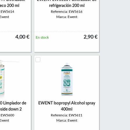
seco 200 ml
refrigeración 200 ml
a: EW5614
Referencia: EW5616
 Ewent
Marca: Ewent
4,00 €
2,90 €
En stock
Limpiador de
EWENT Isopropyl Alcohol spray
pside down 2
400ml
a: EW5600
Referencia: EW5611
 Ewent
Marca: Ewent