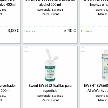
olvo 400ml
alcohol 200 ml
limpieza en 
W5601
Referencia: EW5613
Referenci
nt
Marca: Ewent
Marca:
3,00 €
5,40 €
En stock
En stock
verizador
Ewent EW5612 Toallitas para
EWENT EW5600 
s 200ml
superficie
Aire Works u
W5617
Referencia: EW5612
Referenci
nt
Marca: Ewent
Marca: