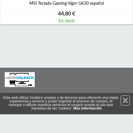
MSI Teclado Gaming Vigor GK30 español
44,80 €
En stock
Permanece atento a nuestras novedades y promociones
Esta web utiliza 'cookies' propias y de terceros para ofrecerle una mejor
experiencia y servicio y poder registrar el proceso de compra. Al
Suscríbete
navegar o utilizar nuestros servicios el usuario acepta el uso que
hacemos de las 'cookies'.
Más información
Conócenos
Privacidad
Condiciones de Uso