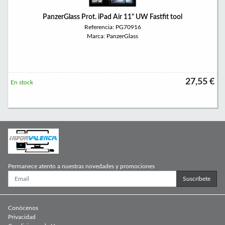
PanzerGlass Prot. iPad Air 11" UW Fastfit tool
Referencia: PG70916
Marca: PanzerGlass
27,55 €
En stock
Permanece atento a nuestras novedades y promociones
Suscríbete
Conócenos
Privacidad