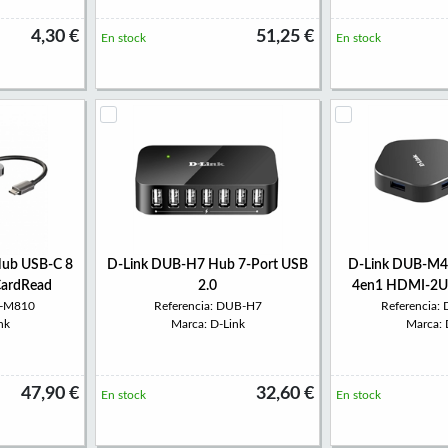
4,30 €
51,25 €
En stock
En stock
ub USB-C 8
D-Link DUB-H7 Hub 7-Port USB
D-Link DUB-M4
CardRead
2.0
4en1 HDMI-2U
B-M810
Referencia: DUB-H7
Referencia
nk
Marca: D-Link
Marca: 
47,90 €
32,60 €
En stock
En stock