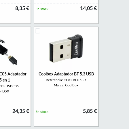
8,35 €
14,05 €
En stock
C05 Adaptador
Coolbox Adaptador BT 5.3 USB
5 en 1
Referencia: COO-BLU53-1
Marca: CoolBox
 NXDSUSBC05
 NILOX
24,35 €
5,85 €
En stock