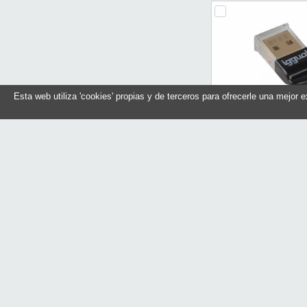
Esta web utiliza 'cookies' propias y de terceros para ofrecerle una mejor 
iggual Adaptador U
Bluetooth 
Referencia: IGG
Marca: iggu
En stock