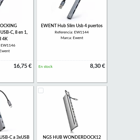
OCKING
EWENT Hub Slim Usb 4 puertos
SB-C, 8 en 1,
Referencia: EW1144
Marca: Ewent
 4K
a: EW1146
 Ewent
16,75 €
8,30 €
En stock
USB-C a 3xUSB
NGS HUB WONDERDOCK12