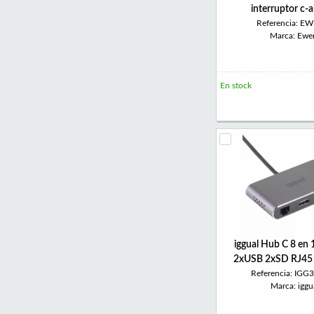
interruptor c-a
Referencia: E
Marca: Ewe
En stock
iggual Hub C 8 en
2xUSB 2xSD RJ4
Referencia: IGG
Marca: iggu