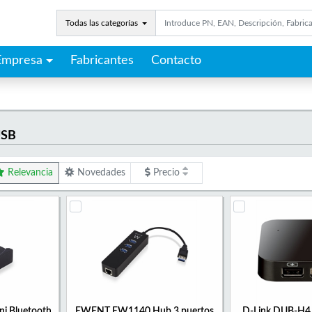
Todas las categorías
Empresa
Fabricantes
Contacto
USB
Relevancia
Novedades
Precio
 Bluetooth
EWENT EW1140 Hub 3 puertos
D-Link DUB-H4 