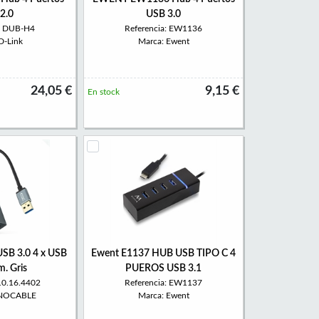
2.0
USB 3.0
a: DUB-H4
Referencia: EW1136
D-Link
Marca: Ewent
24,05 €
9,15 €
En stock
SB 3.0 4 x USB
Ewent E1137 HUB USB TIPO C 4
m. Gris
PUEROS USB 3.1
 10.16.4402
Referencia: EW1137
ANOCABLE
Marca: Ewent