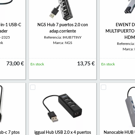
-in-1 USB-C
NGS Hub 7 puertos 2.0 con
EWENT D
ader
adap.corriente
MULTIPUERTO U
B-2325
Referencia: IHUB7TINY
HDMI
nk
Marca: NGS
Referenci
Marca:
73,00 €
13,75 €
En stock
En stock
b-c 7 ptos
iggual Hub USB 2.0 x 4 puertos
Nanocable HUB 