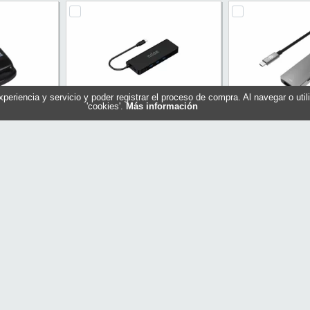
experiencia y servicio y poder registrar el proceso de compra. Al navegar o ut
'cookies'.
Más información
SB 2.0 mini
Nilox Dock Usb c 8 en 1 Negro
Celly HUB C A 
5.3
Referencia: NXDSUSBC04
1TF 1SD - P
Marca: NILOX
319383
Referencia: 
al
Marca: 
5,75 €
38,95 €
En stock
Sin stock