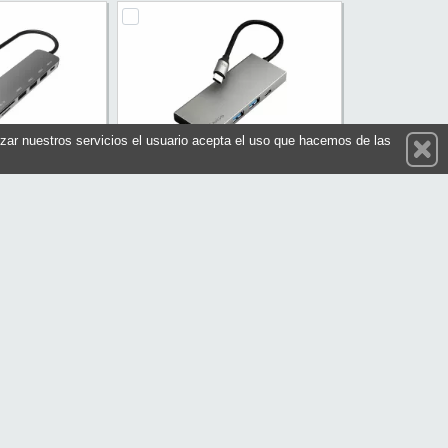
ilizar nuestros servicios el usuario acepta el uso que hacemos de las
3USB 1C 1HDMI
NGS Adaptador Multipuerto USB
LUG & PLAY
C Ultraligero 3.0 PD
PROHUB7IN1SV
Referencia: WONDERDOCKPRO4
Celly
Marca: NGS
26,00 €
17,30 €
En stock