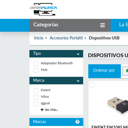
Categorías
La 
Inicio
Accesorios Portátil
Dispositivos USB
Tipo
DISPOSITIVOS 
Adaptador Bluetooth
Hub
Ordenar por
Marca
Ewent
Nilox
iggual
Ver Más...
Marcas
EWENT EW1085 Mini