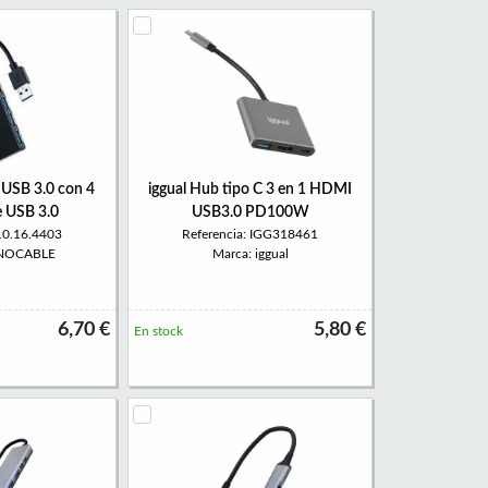
USB 3.0 con 4
iggual Hub tipo C 3 en 1 HDMI
e USB 3.0
USB3.0 PD100W
 10.16.4403
Referencia: IGG318461
ANOCABLE
Marca: iggual
6,70 €
5,80 €
En stock