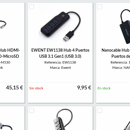
Hub HDMI-
EWENT EW1138 Hub 4 Puertos
Nanocable Hub 
D-MicroSD
USB 3.1 Gen1 (USB 3.0)
Puertos d
B-M530
Referencia: EW1138
Referencia:
nk
Marca: Ewent
Marca: N
45,15 €
9,95 €
Sin stock
En stock