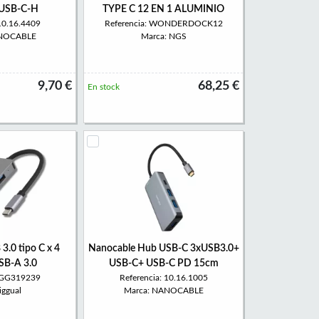
xUSB-C-H
TYPE C 12 EN 1 ALUMINIO
 10.16.4409
Referencia: WONDERDOCK12
ANOCABLE
Marca: NGS
9,70 €
68,25 €
En stock
3.0 tipo C x 4
Nanocable Hub USB-C 3xUSB3.0+
SB-A 3.0
USB-C+ USB-C PD 15cm
 IGG319239
Referencia: 10.16.1005
iggual
Marca: NANOCABLE