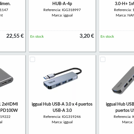
limen.
HUB-A-4p
3.0-H+ 1
W1147
Referencia: IGG318997
Referencia:
nt
Marca: iggual
Marca: N
22,55 €
3,20 €
En stock
En stock
 1 2xHDMI
iggual Hub USB-A 3.0 x 4 puertos
iggual Hub USB 
5 PD100W
USB-A 3.0
puertos U
319222
Referencia: IGG319246
Referencia:
al
Marca: iggual
Marca: 