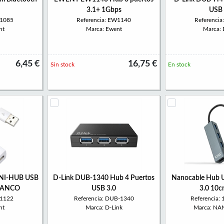
3.1+ 1Gbps
USB 
W1085
Referencia: EW1140
Referenci
nt
Marca: Ewent
Marca: 
6,45 €
16,75 €
Sin stock
En stock
NI-HUB USB
D-Link DUB-1340 Hub 4 Puertos
Nanocable Hub U
LANCO
USB 3.0
3.0 10c
W1122
Referencia: DUB-1340
Referencia:
nt
Marca: D-Link
Marca: N