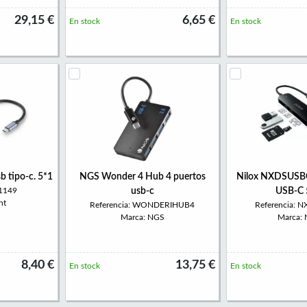
29,15 €
6,65 €
En stock
En stock
b tipo-c. 5*1
NGS Wonder 4 Hub 4 puertos
Nilox NXDSUSB
w1149
usb-c
USB-C 
nt
Referencia: WONDERIHUB4
Referencia:
Marca: NGS
Marca:
8,40 €
13,75 €
En stock
En stock