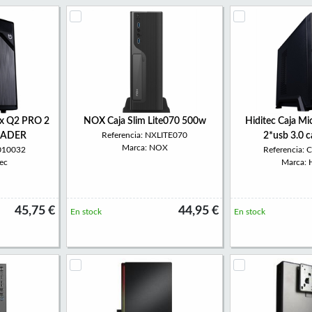
tx Q2 PRO 2
NOX Caja Slim Lite070 500w
Hiditec Caja M
READER
Referencia: NXLITE070
2*usb 3.0 c
Marca: NOX
A010032
Referencia:
ec
Marca: H
45,75 €
44,95 €
En stock
En stock