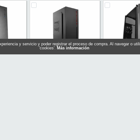
experiencia y servicio y poder registrar el proceso de compra. Al navegar o ut
'cookies'.
Más información
NOVAX550BR
Coolbox Caja Microatx MPC-45
Mars Gaming C
r Negro
500w
Mc1000
VAX550BR
Referencia: PCC-MPC45-1
Referenci
ns
Marca: CoolBox
Marca: Ma
58,60 €
30,10 €
En stock
En stock