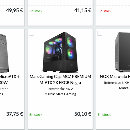
49,95 €
41,15 €
En stock
Sin stock
MicroATX +
Mars Gaming Caja MCZ PREMIUM
NOX Micro-atx
500W
M-ATX 2X FRGB Negra
Referencia: N
Marca
C4500
Referencia: MCZ
ns
Marca: Mars Gaming
37,75 €
50,10 €
En stock
En stock