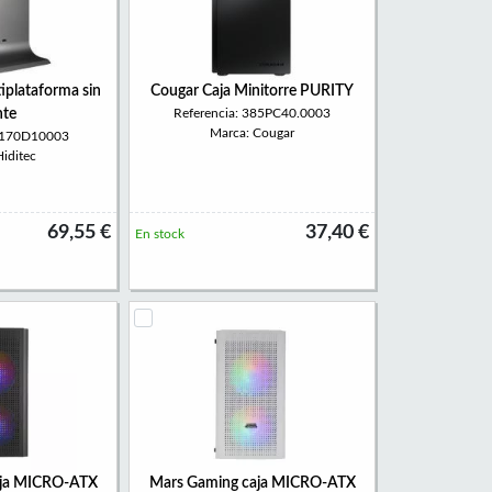
iplataforma sin
Cougar Caja Minitorre PURITY
nte
Referencia: 385PC40.0003
Marca: Cougar
 D170D10003
iditec
69,55 €
37,40 €
En stock
aja MICRO-ATX
Mars Gaming caja MICRO-ATX