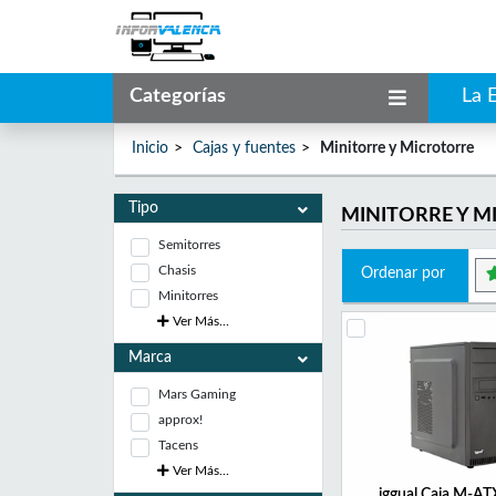
Categorías
La 
Inicio
Cajas y fuentes
Minitorre y Microtorre
Tipo
MINITORRE Y 
Semitorres
Chasis
Ordenar por
Minitorres
Ver Más...
Marca
Mars Gaming
approx!
Tacens
Ver Más...
iggual Caja M-AT