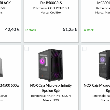
 BLACK
Fte.B500GR-S
MC300 
C5500
Referencia: COO-PCT310-1
Referenci
ns
Marca: CoolBox
Marca: Ma
42,40 €
51,25 €
En stock
En stock
ACM500 500w
NOX Caja Micro-atx Infinity
NOX Caja Micro-A
Epsilon Rgb
Rg
CM500
Referencia: NXINFTYEPSILON
Referencia: 
ns
Marca: NOX
Marca