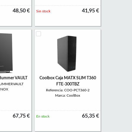
48,50 €
41,95 €
Sin stock
 Hummer VAULT
Coolbox Caja MATX SLIM T360
XHUMMERVAULT
FTE-300TBZ
: NOX
Referencia: COO-PCT360-2
Marca: CoolBox
67,75 €
65,35 €
En stock