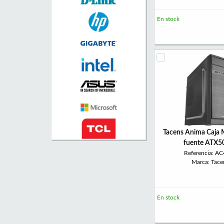
En stock
Tacens Anima Caja 
fuente ATX
Referencia: A
Marca: Tace
En stock