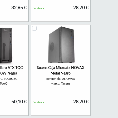
32,65 €
28,70 €
En stock
Micro ATX TQC-
Tacens Caja Microatx NOVAX
00W Negra
Metal Negro
TQC-3008U3C
Referencia: 2NOVAX
 TooQ
Marca: Tacens
50,10 €
28,70 €
En stock