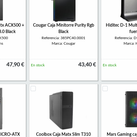
tx ACX500 +
Cougar Caja Minitorre Purity Rgb
Hiditec D-1 Mult
.0 Black
Black
fue
CX500
Referencia: 385PC40.0001
Referencia:
ns
Marca: Cougar
Marca: H
47,90 €
43,40 €
En stock
En stock
ICRO-ATX
Coolbox Caja Matx Slim T310
Mars Gaming c