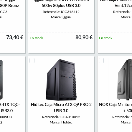
 80P Bronz
500w 80plus USB 3.0
Vent.12c
SIGG3
Referencia: IGG316412
Referencia
al
Marca: iggual
Marca
73,40 €
80,90 €
En stock
En stock
X-ITX TQC-
Hiditec Caja Micro ATX Q9 PRO 2
NOX Caja Minitor
USB3.0
USB 3.0
+ 5
-3005U3
Referencia: CHA010012
Referencia:
oQ
Marca: Hiditec
Marca