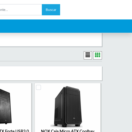
Buscar
TX Forte USB3.0
NOX Caja Micro ATX Coolbay