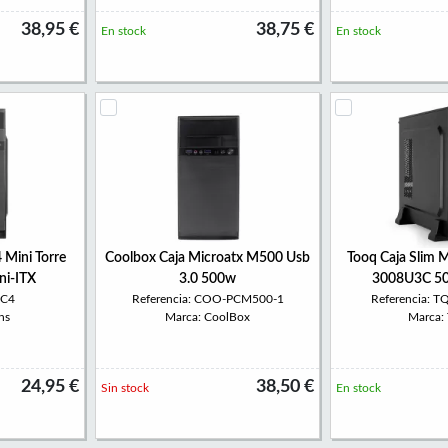
38,95 €
38,75 €
En stock
En stock
Mini Torre
Coolbox Caja Microatx M500 Usb
Tooq Caja Slim 
ni-ITX
3.0 500w
3008U3C 5
AC4
Referencia: COO-PCM500-1
Referencia: 
ns
Marca: CoolBox
Marca:
24,95 €
38,50 €
Sin stock
En stock