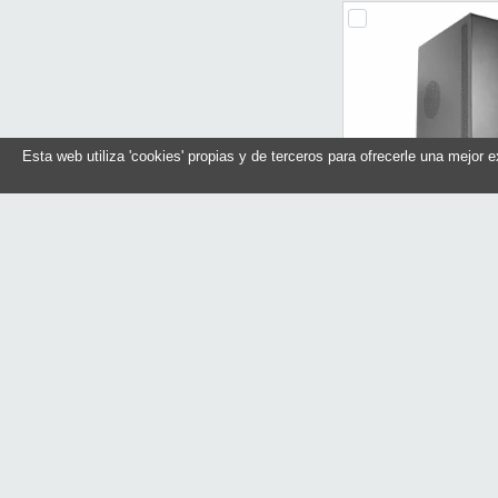
Esta web utiliza 'cookies' propias y de terceros para ofrecerle una mejor 
Tacens Microatx 
550W 80PLUS B
Referencia: 2NO
Marca: Tace
Sin stock