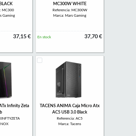
BLACK
MC300W WHITE
a: MC300
Referencia: MC300W
rs Gaming
Marca: Mars Gaming
37,15 €
37,70 €
En stock
Tx Infinity Zeta
TACENS ANIMA Caja Micro Atx
b
AC5 USB 3.0 Black
NXINFTYZETA
Referencia: AC5
: NOX
Marca: Tacens