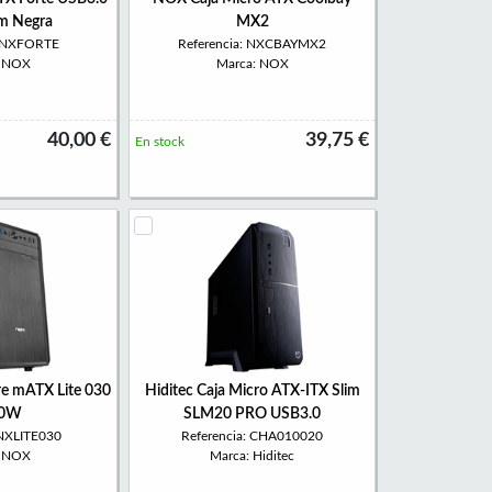
m Negra
MX2
: NXFORTE
Referencia: NXCBAYMX2
: NOX
Marca: NOX
40,00 €
39,75 €
En stock
re mATX Lite 030
Hiditec Caja Micro ATX-ITX Slim
00W
SLM20 PRO USB3.0
 NXLITE030
Referencia: CHA010020
: NOX
Marca: Hiditec