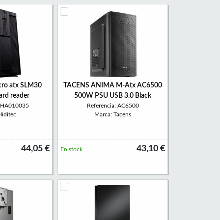
icro atx SLM30
TACENS ANIMA M-Atx AC6500
ard reader
500W PSU USB 3.0 Black
 CHA010035
Referencia: AC6500
iditec
Marca: Tacens
44,05 €
43,10 €
En stock