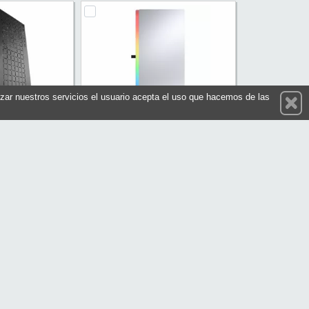
ilizar nuestros servicios el usuario acepta el uso que hacemos de las
aja Micro-atx
Cougar Caja Minitorre Purity Rgb
 Metal
White
a: MC1000
Referencia: 385PC40.0002
rs Gaming
Marca: Cougar
27,65 €
43,40 €
En stock