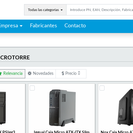
Todas las categorías
Empresa
Fabricantes
Contacto
MICROTORRE
Relevancia
Novedades
Precio
X PSIgg3
Iggual Caja Micro ATX-ITX Slim
Nox Caja Micro A