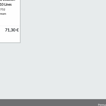
10 Lines
P752
tream
71,30 €
Perma