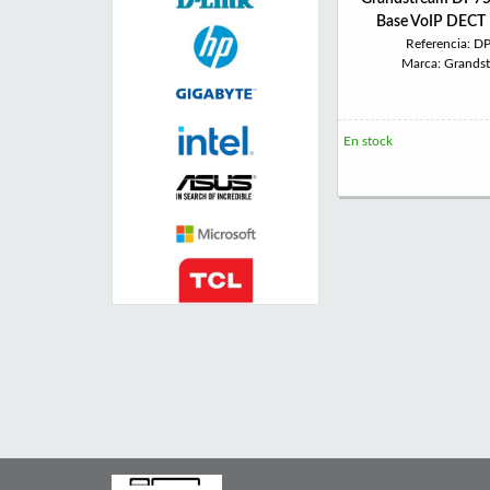
Base VoIP DECT 
Referencia: D
Marca: Grands
En stock