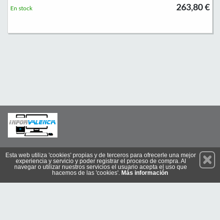
263,80 €
En stock
Permanece atento a nuestras novedades y promociones
Esta web utiliza 'cookies' propias y de terceros para ofrecerle una mejor
experiencia y servicio y poder registrar el proceso de compra. Al
Suscríbete
navegar o utilizar nuestros servicios el usuario acepta el uso que
hacemos de las 'cookies'.
Más información
Conócenos
Privacidad
Condiciones de Uso
Cookies